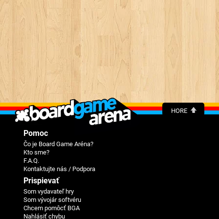
HORE
Pomoc
Čo je Board Game Aréna?
Kto sme?
F.A.Q.
Kontaktujte nás / Podpora
Prispievať
Som vydavateľ hry
Som vývojár softvéru
Chcem pomôcť BGA
Nahlásiť chybu