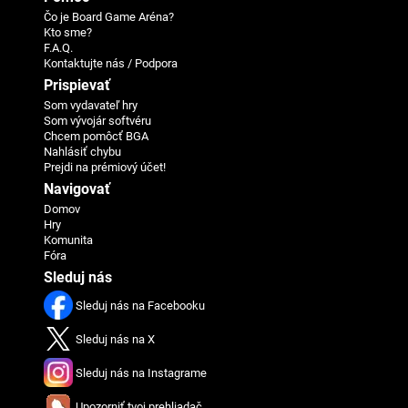
Čo je Board Game Aréna?
Kto sme?
F.A.Q.
Kontaktujte nás / Podpora
Prispievať
Som vydavateľ hry
Som vývojár softvéru
Chcem pomôcť BGA
Nahlásiť chybu
Prejdi na prémiový účet!
Navigovať
Domov
Hry
Komunita
Fóra
Sleduj nás
Sleduj nás na Facebooku
Sleduj nás na X
Sleduj nás na Instagrame
Upozorniť tvoj prehliadač