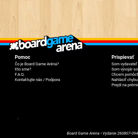
Pomoc
Prispievať
Čo je Board Game Aréna?
Som vydavateľ 
Kto sme?
Som vývojár so
F.A.Q.
Chcem pomôcť
Kontaktujte nás / Podpora
Nahlásiť chybu
Prejdi na prémi
π
Board Game Arena
• Vydanie
260807-09