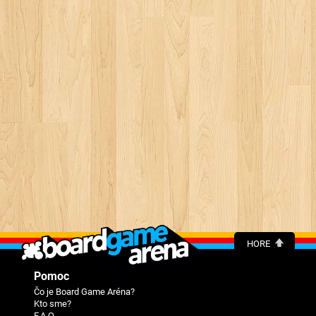
HORE
Pomoc
Čo je Board Game Aréna?
Kto sme?
F.A.Q.