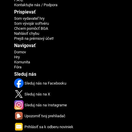
Kontaktujte nás / Podpora
Prispievať
Som vydavateľ hry
Som vývojár softvéru
Chcem pomôcť BGA
Nahlásiť chybu
Prejdi na prémiový účet!
Navigovať
Domov
Hry
Komunita
Fóra
Sleduj nás
Sleduj nás na Facebooku
Sleduj nás na X
Sleduj nás na Instagrame
Upozorniť tvoj prehliadač
Prihlásiť sa k odberu noviniek