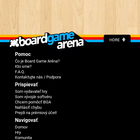
HORE
Pomoc
Čo je Board Game Aréna?
Kto sme?
F.A.Q.
Kontaktujte nás / Podpora
Prispievať
Som vydavateľ hry
Som vývojár softvéru
Chcem pomôcť BGA
Nahlásiť chybu
Prejdi na prémiový účet!
Navigovať
Domov
Hry
Komunita