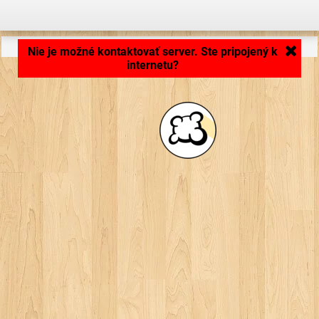
Načítavam aplikáciu... ...