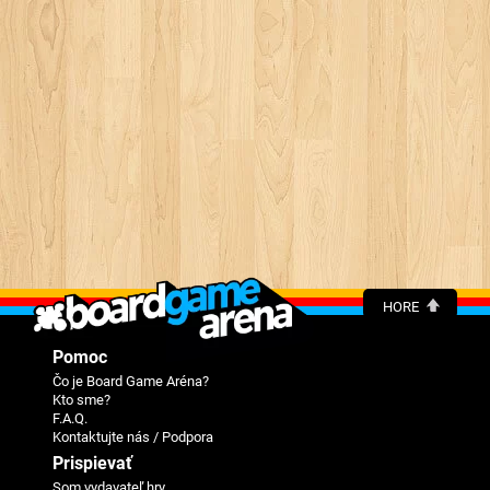
HORE
Pomoc
Čo je Board Game Aréna?
Kto sme?
F.A.Q.
Kontaktujte nás / Podpora
Prispievať
Som vydavateľ hry