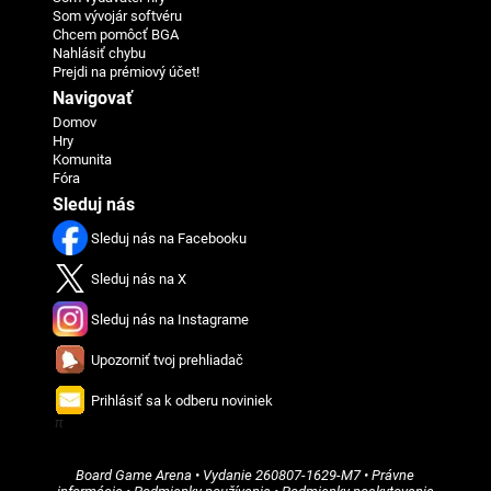
Som vývojár softvéru
Chcem pomôcť BGA
Nahlásiť chybu
Prejdi na prémiový účet!
Navigovať
Domov
Hry
Komunita
Fóra
Sleduj nás
Sleduj nás na Facebooku
Sleduj nás na X
Sleduj nás na Instagrame
Upozorniť tvoj prehliadač
Prihlásiť sa k odberu noviniek
π
Board Game Arena
• Vydanie
260807-1629-M7
•
Právne