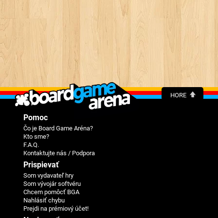
HORE
Pomoc
Čo je Board Game Aréna?
Kto sme?
F.A.Q.
Kontaktujte nás / Podpora
Prispievať
Som vydavateľ hry
Som vývojár softvéru
Chcem pomôcť BGA
Nahlásiť chybu
Prejdi na prémiový účet!