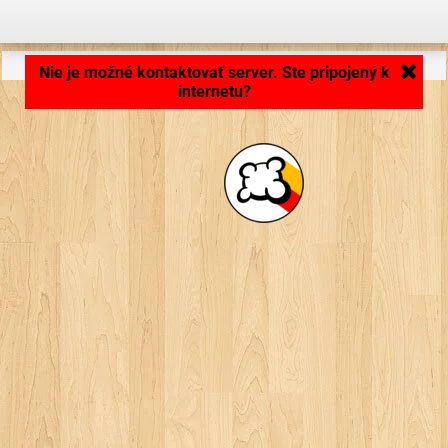
Načítavam aplikáciu... ...