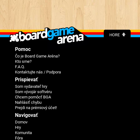
HORE
Pomoc
Čo je Board Game Aréna?
Kto sme?
F.A.Q.
Kontaktujte nás / Podpora
Prispievať
Som vydavateľ hry
Som vývojár softvéru
Chcem pomôcť BGA
Nahlásiť chybu
Prejdi na prémiový účet!
Navigovať
Domov
Hry
Komunita
Fóra