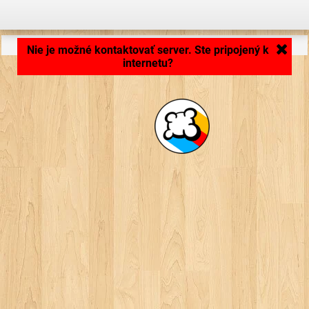
Načítavam aplikáciu... ...