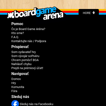
HORE
Pomoc
Čo je Board Game Aréna?
Kto sme?
F.A.Q.
Kontaktujte nás / Podpora
Prispievať
Som vydavateľ hry
Som vývojár softvéru
Chcem pomôcť BGA
Nahlásiť chybu
Prejdi na prémiový účet!
Navigovať
Domov
Hry
Komunita
Fóra
Sleduj nás
Sleduj nás na Facebooku