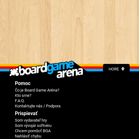
HORE
Pomoc
Čo je Board Game Aréna?
Kto sme?
F.A.Q.
Kontaktujte nás / Podpora
Prispievať
Som vydavateľ hry
Som vývojár softvéru
Chcem pomôcť BGA
Nahlásiť chybu