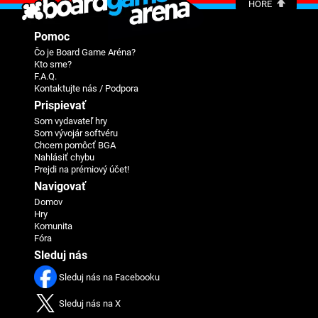
HORE
Pomoc
Čo je Board Game Aréna?
Kto sme?
F.A.Q.
Kontaktujte nás / Podpora
Prispievať
Som vydavateľ hry
Som vývojár softvéru
Chcem pomôcť BGA
Nahlásiť chybu
Prejdi na prémiový účet!
Navigovať
Domov
Hry
Komunita
Fóra
Sleduj nás
Sleduj nás na Facebooku
Sleduj nás na X