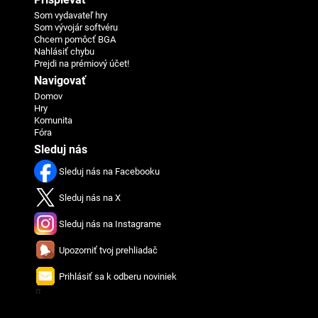
Som vydavateľ hry
Som vývojár softvéru
Chcem pomôcť BGA
Nahlásiť chybu
Prejdi na prémiový účet!
Navigovať
Domov
Hry
Komunita
Fóra
Sleduj nás
Sleduj nás na Facebooku
Sleduj nás na X
Sleduj nás na Instagrame
Upozorniť tvoj prehliadač
Prihlásiť sa k odberu noviniek
π