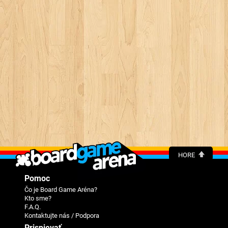
HORE
Pomoc
Čo je Board Game Aréna?
Kto sme?
F.A.Q.
Kontaktujte nás / Podpora
Prispievať