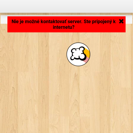
Načítavam aplikáciu... ...